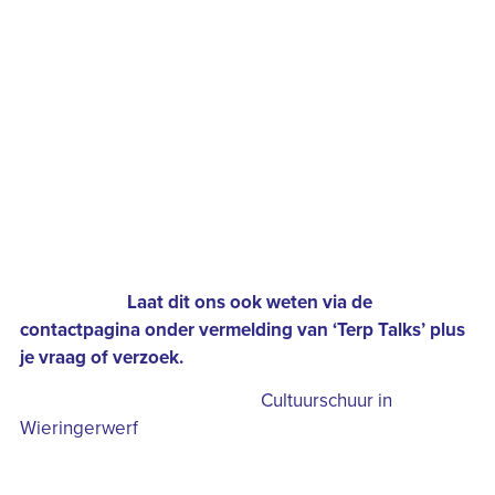
beantwoorden. Er is ruimte voor informatie, een goed
gesprek, vragen en vooral voor interactie.
Alle inwoners en belanghebbenden van
Wieringerwerf en omgeving zijn meer dan welkom
om de uitzending live bij te wonen in de
Cultuurschuur. Aanmelden kan via de contactpagina
onder vermelding van ‘Terp Talks’.
De uitzending is tevens live te volgen via een
livestream. De link ontvangen? Nu al vragen aan de
aanwezigen?
Laat dit ons ook weten via de
contactpagina onder vermelding van ‘Terp Talks’ plus
je vraag of verzoek.
De start is om 19.30 uur in de
Cultuurschuur in
Wieringerwerf
. De uitzending zal ongeveer tot 21.00
uur duren.
Meer informatie? Stuur dan een mail naar