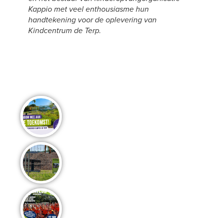
Kappio met veel enthousiasme hun
handtekening voor de oplevering van
Kindcentrum de Terp.
Deel dit bericht..
Meer nieuws van de Campus..
Het buitengebied van Campus de Terp
krijgt vorm!
De transformatie van onze
buitenruimte is in volle gang
Jeugd & Ouder-kind Triatlon
Wieringermeer