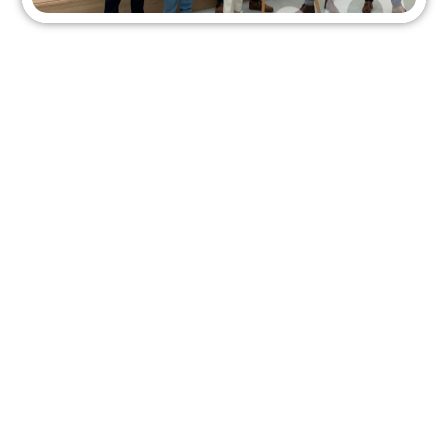
ONDERWIJS - OPVANG
Gepubliceerd op
7 mei 2024
Op dinsdag 7 mei 2024 zetten de drie schoolbesturen,
Kopwerk, Surplus en Sarkon, en het bestuur van
kinderopvangorganisatie Kappio met veel
enthousiasme hun handtekening voor de oplevering
van Kindcentrum de Terp. Nadat in maart 2023 de
eerste heipalen de grond in gingen, is het gebouw nu
klaar. Aannemers Klaver Giant Groep en De Geus
bouw droegen met gepaste trots de sleutels over.
Een gezamenlijke toekomst
Op dinsdag 7 mei 2024 zetten de drie
schoolbesturen, Kopwerk, Surplus en Sarkon, en het