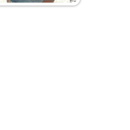
 de Terp? Na de
n de slag.
riangel, Het Baken
alle ontwikkelingen
je van hun eerste