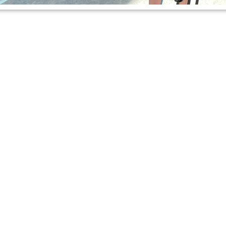
ONTMOETEN & RECREËREN
Gepubliceerd op
13 juli 2021
 van Wieringerwerf en omgeving al over Campus
 mediateam van #campusdeterp in volle vaart aa
, Tess en Yana van Rsg Wiringherlant, Obs De T
n Bosco Wieringerwerf gaan verslag doen van 
rp. Wij presenteren hier alvast een voorproef
 de zomervakantie volgt er meer.
k op straat tegenkomen ‘-).
ste filmpje!