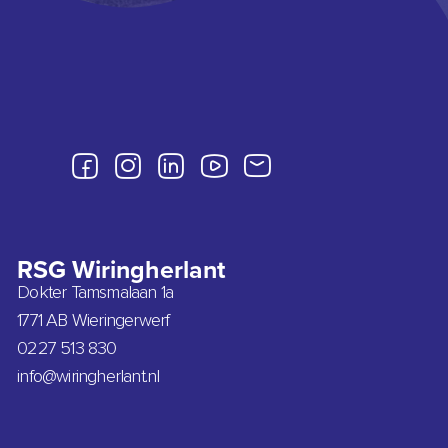
RSG Wiringherlant
Dokter Tamsmalaan 1a
1771 AB Wieringerwerf
0227 513 830
info@wiringherlant.nl