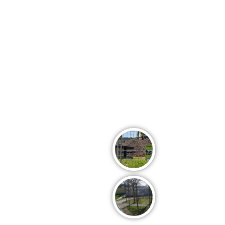
De transformatie v
Campus de Terp krijgt vorm!
gang
iatlon Wieringermeer
Fase 2 van Campus