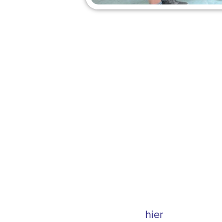
Wat weten de bewoners
zomervakantie gaat het
Diogo, Levi, Olivier
Wieringerwerf en Do
rondom Campus de Te
vlog in de maak. Na
Let op: u kunt ze oo
Klik
hier
voor het eer