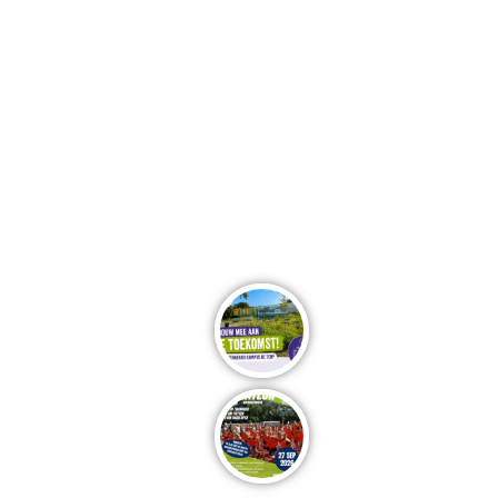
Deel dit bericht..
Meer nieuws van de Campus..
Het buitengebied van 
Jeugd & Ouder-kind Tr