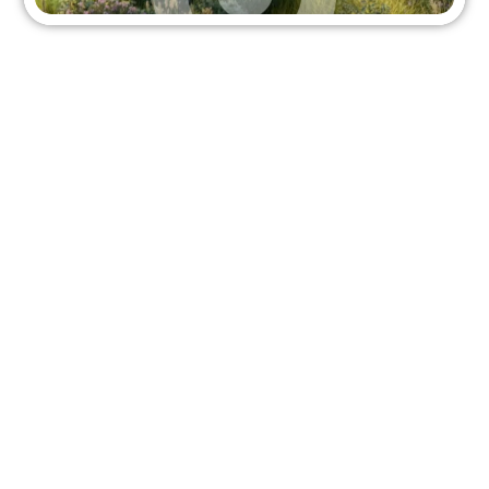
NIEUWS - VIDEO
Gepubliceerd op
30 april 2024
De opening van Campus de Terp komt dichterbij. Op
welke manier zou jouw organisatie, instelling, initiatief
of bedrijf kunnen aanhaken bij dit unieke initiatief?
Welke mogelijkheden voor samenwerking zie jij? Wat
heb je te brengen? Welke kansen zie jij? Om dat in
beeld te brengen en hierover concrete afspraken te
maken, organiseren we op 6 juni 2024 van 16.00 tot
18.00 uur een speeddatesessie in de Cultuurschuur in
Wieringerwerf. Was je in de afgelopen jaren aanwezig
bij de stakeholdersbijeenkomsten die we
organiseerden bij rsg Wiringherlant? Dan ontvangt je
sowieso een uitnodiging. Ben je daar niet bij geweest
en wil je nu wel graag aanhaken? Stuur dan een mail