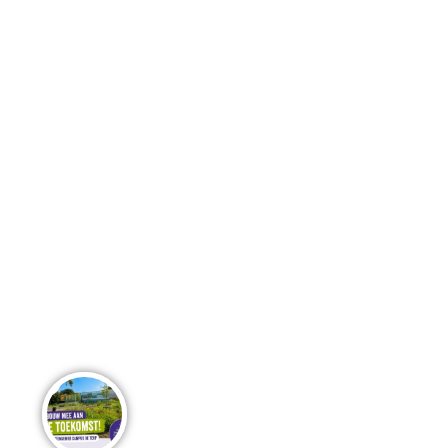
wat de mogelijkheden zijn voor samenwerking.
Bovendien kun je wederzijds de verwachtingen
uitspreken en als er een goede match is, een
vervolgafspraak maken.
Op deze manier bouwen we samen aan de verdere
ontwikkeling van Campus de Terp. Stap voor stap.
Bouw je mee? We zien je aanmelding met
belangstelling tegemoet en kijken uit naar je komst!
Deel dit bericht..
Meer nieuws van de Campus..
Het buitengebied van Campus de Terp
krijgt vorm!