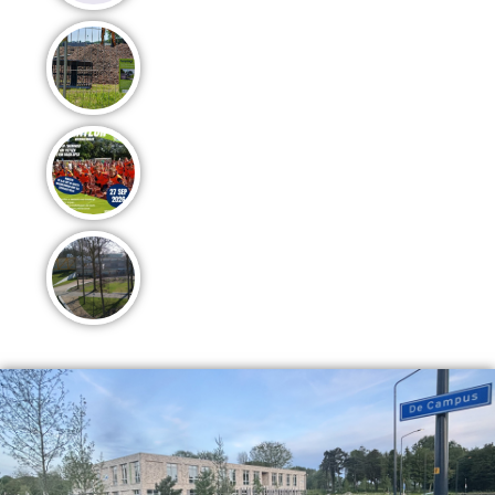
De transformatie van onze
buitenruimte is in volle gang
Jeugd & Ouder-kind Triatlon
Wieringermeer
Fase 2 van Campus de Terp komt tot
leven!