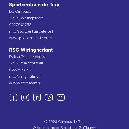
Sportcentrum de Terp
De Campus 2
1771 PB Wieringerwerf
0227 601 258
info@sportcentrumdeterp.nl
www.sportcentrumdeterp.nl
RSG Wiringherlant
Dokter Tamsmalaan 1a
1771 AB Wieringerwerf
0227 513 830
info@wiringherlant.nl
www.wiringherlant.nl
© 2026 Campus de Terp
Website concept & realisatie ZoBlauw.nl