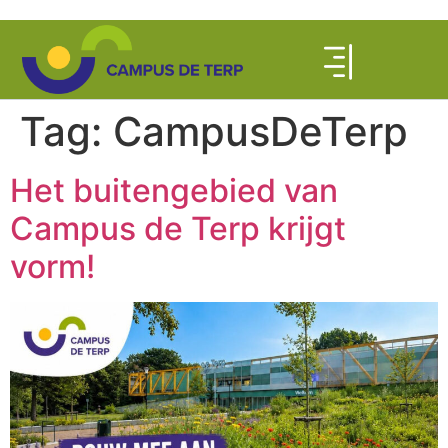
de
inhoud
Tag:
CampusDeTerp
Het buitengebied van
Campus de Terp krijgt
vorm!