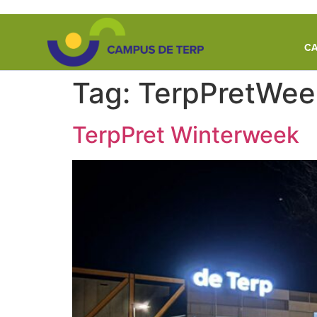
de
inhoud
CA
Tag:
TerpPretWee
TerpPret Winterweek