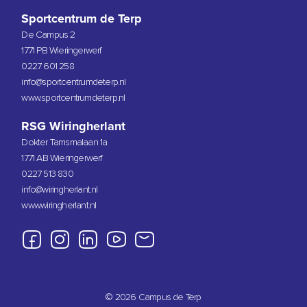
Sportcentrum de Terp
De Campus 2
1771 PB Wieringerwerf
0227 601 258
info@sportcentrumdeterp.nl
www.sportcentrumdeterp.nl
RSG Wiringherlant
Dokter Tamsmalaan 1a
1771 AB Wieringerwerf
0227 513 830
info@wiringherlant.nl
www.wiringherlant.nl
© 2026 Campus de Terp