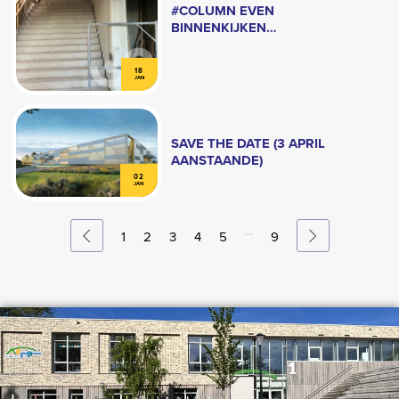
#COLUMN EVEN
BINNENKIJKEN…
18
JAN
SAVE THE DATE (3 APRIL
AANSTAANDE)
02
JAN
...
1
2
3
4
5
9