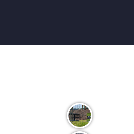
De transformatie v
Campus de Terp krijgt vorm!
gang