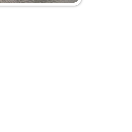
TRUM
e plek vol beweging,
 actief zijn,
isende plek vol
et teken van samen
e te doen – er is