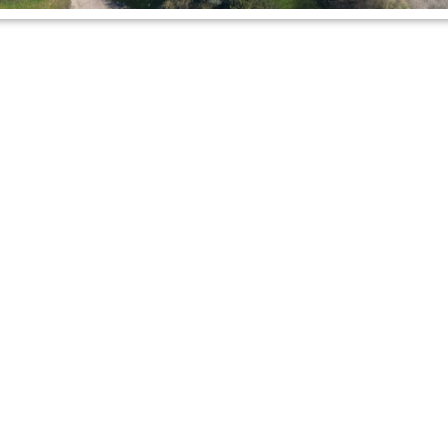
ERWIJS - OPVANG
,
SPORT - SPORTCEN
Gepubliceerd op
30 maart 2026
/m 17 april verandert de Campus in een bruisend
Tien dagen lang staat alles in het teken van samen
tijdens de TerpPret Fitweek!
l t/m 17 april
verandert de Campus in een bru
n ontmoeting. Tien dagen lang staat alles in h
en en genieten tijdens de
TerpPret Fitweek
!
 sporten, te ontspannen of gewoon gezellig me
e beleven. Duik in één van de vele avonturen: