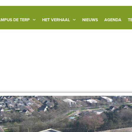
MPUS DE TERP
HET VERHAAL
NIEUWS
AGENDA
T
aat je verrassen!