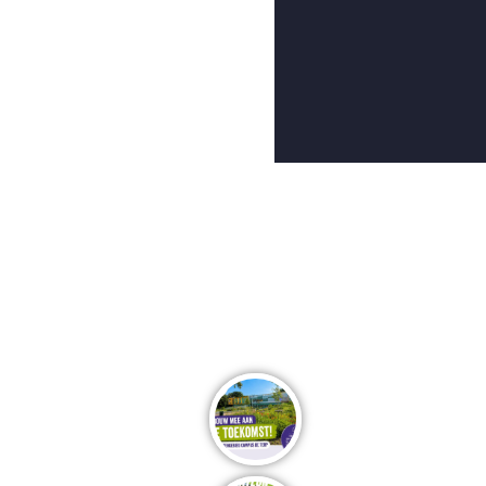
Deel dit bericht..
Meer nieuws van de Campus..
Het buitengebied van 