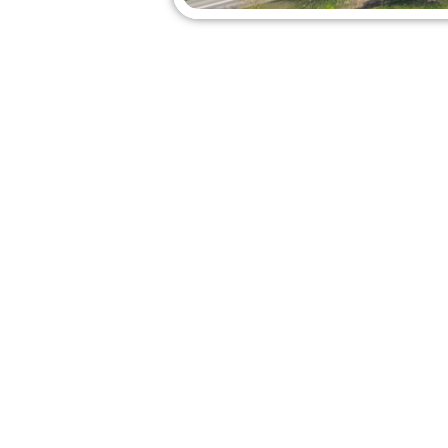
OND
Van woensdag 8 april t
plezier en ontmoeting. 
ontdekken en genieten 
Van
woensdag 8 apri
beweging, plezier e
actief zijn, ontdekk
Of je nu komt om te
voor iedereen iets t