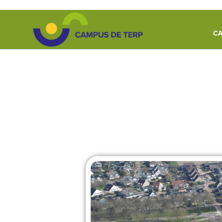
CA
TerpPret Fitweek – L